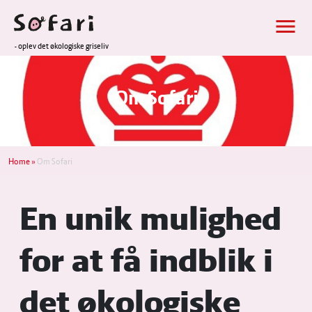
- oplev det økologiske griseliv
Om Sofari
Home
»
Om Sofari
En unik mulighed
for at få indblik i
det økologiske